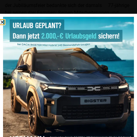
der Jubiläumsfeier bedankte sich der damals 77-jährige
bei seinen drei Familien: Seinen Mitarbeiterinnen und
Mitarbeitern, den 25.000 Kundinnen und Kunden und
seiner Familie Nummer 1 – seiner Frau, den beiden Söhnen
und Schwiegertöchtern sowie den 5 Enkelkindern.
»kfz-betrieb«-Chefredakteur Wolfgang Michel überreichte
die Auszeichnung im Rahmen der Abendveranstaltung des
Executive Circle 2023 auf Schloss Steinburg in Würzburg.
Der Preisträger kommentierte die Auszeichnung wie folgt:
„Mein Blick ging immer zu den Besseren, nur so konnte ich
dazulernen. Und auch in schlechten Zeiten gilt es nicht zu
jammern, dann muss man halt unter den Schlechten der
Bessere sein. Ich habe immer jede Veränderung als
Ansporn gesehen. Denn Veränderung kann auch Fortschritt
sein. Als das größte Kapital meines Unternehmens habe
ich stets die Mitarbeiterinnen und Mitarbeiter gesehen. Ich
widme diese Auszeichnung somit auch all meinen
Mitarbeitenden der vergangenen 50 Jahre. Schon immer