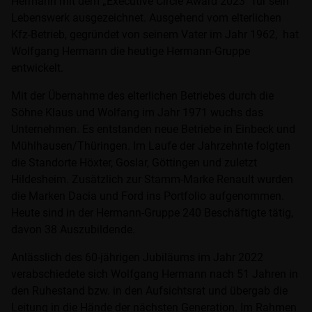
Hermann mit dem „Executive Circle Award 2023“ für sein
Lebenswerk ausgezeichnet. Ausgehend vom elterlichen
Kfz-Betrieb, gegründet von seinem Vater im Jahr 1962, hat
Wolfgang Hermann die heutige Hermann-Gruppe
entwickelt.
Mit der Übernahme des elterlichen Betriebes durch die
Söhne Klaus und Wolfang im Jahr 1971 wuchs das
Unternehmen. Es entstanden neue Betriebe in Einbeck und
Mühlhausen/Thüringen. Im Laufe der Jahrzehnte folgten
die Standorte Höxter, Goslar, Göttingen und zuletzt
Hildesheim. Zusätzlich zur Stamm-Marke Renault wurden
die Marken Dacia und Ford ins Portfolio aufgenommen.
Heute sind in der Hermann-Gruppe 240 Beschäftigte tätig,
davon 38 Auszubildende.
Anlässlich des 60-jährigen Jubiläums im Jahr 2022
verabschiedete sich Wolfgang Hermann nach 51 Jahren in
den Ruhestand bzw. in den Aufsichtsrat und übergab die
Leitung in die Hände der nächsten Generation. Im Rahmen