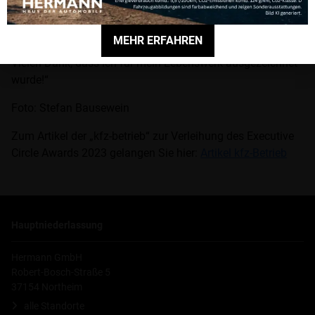
galt, aber in Zeiten wie diesen ganz besonders: Die größte
Wertschätzung für die Mitarbeitenden ist ein gutes und
MEHR ERFAHREN
gerechtes Gehalt. Ich freue mich sehr über diese Ehrung.
Vielen Dank, dass ich für mein Lebenswerk ausgezeichnet
wurde!“
Foto: Stefan Bausewein
Zum Artikel der „kfz-betrieb“ zur Verleihung des Executive
Circle Awards 2023 gelangen Sie hier:
Artikel kfz-Betrieb
Hauptniederlassung
Hermann GmbH
Robert-Bosch-Straße 5
37154 Northeim
alle Standorte