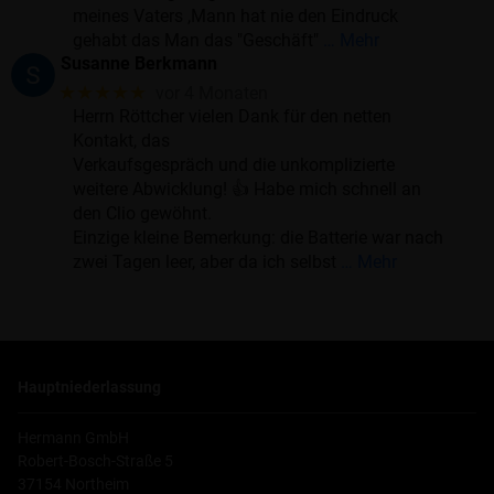
meines Vaters ,Mann hat nie den Eindruck
gehabt das Man das "Geschäft"
… Mehr
Susanne Berkmann
★★★★★
vor 4 Monaten
Herrn Röttcher vielen Dank für den netten
Kontakt, das
Verkaufsgespräch und die unkomplizierte
weitere Abwicklung! 👍 Habe mich schnell an
den Clio gewöhnt.
Einzige kleine Bemerkung: die Batterie war nach
zwei Tagen leer, aber da ich selbst
… Mehr
Hauptniederlassung
Hermann GmbH
Robert-Bosch-Straße 5
37154 Northeim