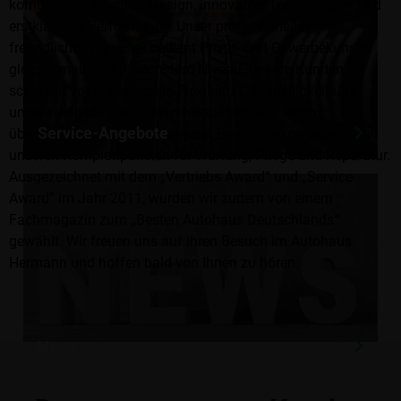
kombinieren stilvolles Design, innovative Technologien und
erstklassige Performance. Unser professionelles,
freundliches Personal bedient Privat- und Gewerbekunden
gleichermaßen auf höchstem Niveau. Unsere Kunden
schätzen vor allem unsere Flexibilität, Schnelligkeit und
unsere individuellen Serviceleistungen. Außerdem
Service-Angebote
überzeugen wir stets mit unserer Beratungskompetenz und
unseren Komplettpaketen für Wartung, Pflege und Reparatur.
Ausgezeichnet mit dem „Vertriebs Award“ und „Service
Award” im Jahr 2011, wurden wir zudem von einem
Fachmagazin zum „Besten Autohaus Deutschlands“
gewählt. Wir freuen uns auf Ihren Besuch im Autohaus
Hermann und hoffen bald von Ihnen zu hören.
News