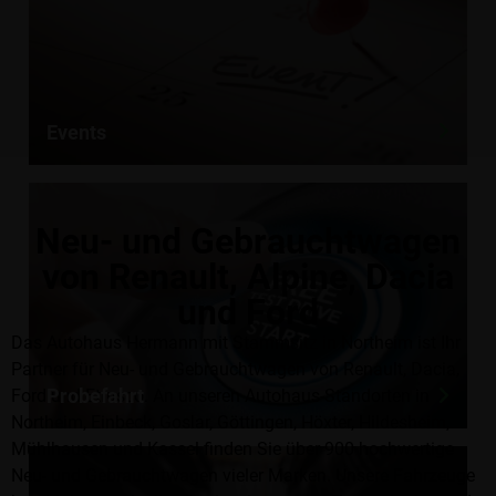
Events
Neu- und Gebrauchtwagen
von Renault, Alpine, Dacia
und Ford
Das Autohaus Hermann mit Stammsitz in Northeim ist Ihr
Partner für Neu- und Gebrauchtwagen von Renault, Dacia,
Probefahrt
Ford und Etrusco. An unseren Autohaus-Standorten in
Northeim, Einbeck, Goslar, Göttingen, Höxter, Hildesheim,
Mühlhausen und Kassel finden Sie über 900 hochwertige
Neu- und Gebrauchtwagen vieler Marken. Unsere Fahrzeuge