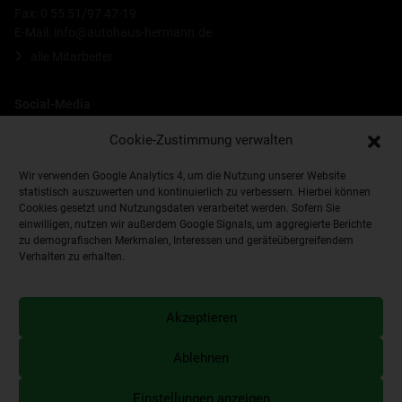
Fax: 0 55 51/97 47-19
E-Mail:
info@autohaus-hermann.de
alle Mitarbeiter
Social-Media
Cookie-Zustimmung verwalten
Wir verwenden Google Analytics 4, um die Nutzung unserer Website
statistisch auszuwerten und kontinuierlich zu verbessern. Hierbei können
Cookies gesetzt und Nutzungsdaten verarbeitet werden. Sofern Sie
einwilligen, nutzen wir außerdem Google Signals, um aggregierte Berichte
zu demografischen Merkmalen, Interessen und geräteübergreifendem
Verhalten zu erhalten.
Impressum
Datenschutzerklärung
Händlerlogin
Cookie-Richtlinie (EU)
Akzeptieren
interne Meldestelle
Erklärung zur Barrierefreiheit
Ablehnen
© Hermann GmbH
Einstellungen anzeigen