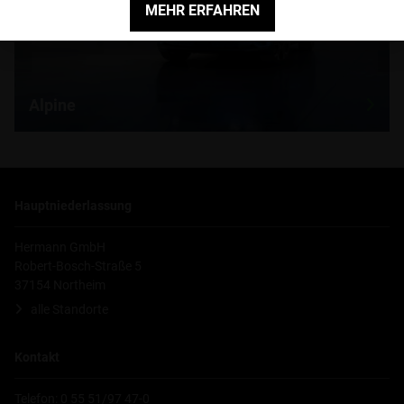
MEHR ERFAHREN
Alpine
Hauptniederlassung
Hermann GmbH
Robert-Bosch-Straße 5
37154 Northeim
alle Standorte
Kontakt
Telefon: 0 55 51/97 47-0