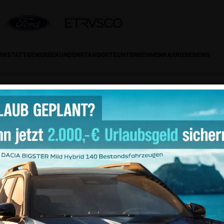
ERKSTATT
GEWERBEKUNDEN
STANDORTE
UNTERNEHMEN
KARRIERE
NEWS
Gebrauchtwagen
ntakt
Social-Media
efon: 0 55 51/97 47-0
: 0 55 51/97 47-19
ail:
info@autohaus-hermann.de