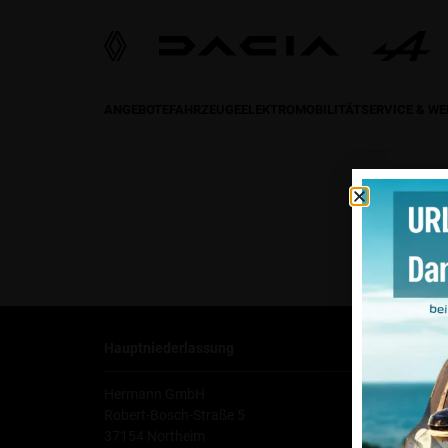
ANGEBOTE
FAHRZEUGE
ELEKTROMOBILITÄT
SERVICE & W
Hauptniederlassung
Ko
Hermann GmbH
Tel
Robert-Bosch-Straße 5
Fax
37154 Northeim
E-M