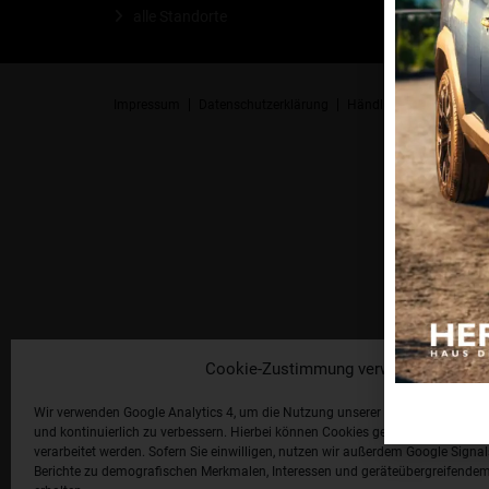
alle Standorte
Impressum
Datenschutzerklärung
Händlerlogin
Cookie-R
Cookie-Zustimmung verwalten
Wir verwenden Google Analytics 4, um die Nutzung unserer Website statistis
und kontinuierlich zu verbessern. Hierbei können Cookies gesetzt und Nutzu
verarbeitet werden. Sofern Sie einwilligen, nutzen wir außerdem Google Signal
Berichte zu demografischen Merkmalen, Interessen und geräteübergreifendem