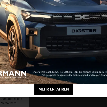
alle Mitarbeiter
ichtlinie (EU)
interne Meldestelle
Erklärung zur Barrierefreiheit
MEHR ERFAHREN
ch auszuwerten
ngsdaten
s, um aggregierte
 Verhalten zu