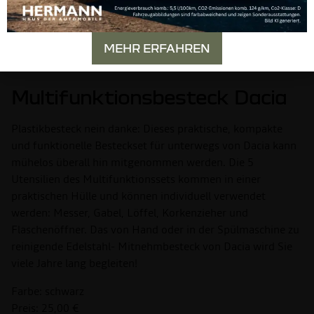
MEHR ERFAHREN
Multifunktionsbesteck Dacia
Plastikbesteck nein danke: Dieses praktische, kompakte
und funktionelle Besteckset für unterwegs von Dacia kann
mühelos überall hin mitgenommen werden. Die 5
Utensilien des Multifunktionssets kommen in einer
praktischen Hülle und können individuell verwendet
werden: Messer, Gabel, Löffel, Korkenzieher und
Flaschenöffner. Das von Hand oder in der Spülmaschine zu
reinigende Edelstahl- Mitnehmbesteck von Dacia wird Sie
viele Jahre lang begleiten!
Farbe: schwarz
Preis: 25,00 €