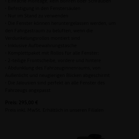
• Einfache Montage, kein Bohren oder Schrauben
• Befestigung in den Fenstersäulen
• Nur im Stand zu verwenden
• Die Fenster können heruntergelassen werden, um
den Fahrgastraum zu belüften, wenn die
Verdunkelungsrollos montiert sind
• Inklusive Aufbewahrungstasche
• Komplettpaket mit Rollos für alle Fenster:
• 2-teilige Frontscheibe, vordere und hintere
• Abdunklung des Fahrzeuginnenraums, von
Außenlicht und neugierigen Blicken abgeschirmt
• Die Jalousien sind perfekt an alle Fenster des
Fahrzeugs angepasst
Preis: 295,00 €
Preis inkl. MwSt. Erhältlich in unseren Filialen