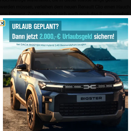
werden müssen, verleihen dem neuen Renault Clio einen Hauch
von Eleganz. Zusätzlich hat sich auch noch das Raumangebot
für Passagiere und Gepäck deutlich vergrößert.
Den neuen Renault Clio sollten Sie sich am Samstag, dem 21.
September 2019, auf keinen Fall entgehen lassen. Zusätzlich
stellen wir Ihnen den neuen Reanult Twingo vor…
Wir freuen uns auf Sie!
Mehr Informationen erhalten Sie hier:
www.autohaus-
hermann.de/unser-team/
Hauptniederlassung
Hermann GmbH
Robert-Bosch-Straße 5
37154 Northeim