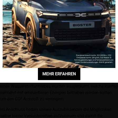
Für den diesjährigen „Tag der Auszubildenden“, am 12.
September, hatten wir etwas ganz Besonderes organisiert: Ein
Besuch des Clausthaler Umwelttechnik Forschungszentrums
(CUTEC) an der TU Clausthal-Zellerfeld mit dem brandaktuellen
Thema: ‚Die Brennstoffzelle und ihre Funktion‘.
Im Hörsaal der Technischen Universität wurden unsere
Auszubildenden von Dr.- Ing. Andreas Lindermeir, dem
Abteilungsleiter für Chemische Energiesysteme des CUTEC,
empfangen. In einem spannenden Vortrag und mit vielen
Beispielen aus der Praxis erläuterte dieser die Funktion und
Wirkungsweise der Brennstoffzelle sowie deren Bedeutung als
MEHR ERFAHREN
Energieträger für Elektromotoren. Auch Vorurteile zur Sicherheit
eines Wasserstoffantriebes wurden ausgeräumt, welche künftig
vermehrt mit erneuerbaren Energien betrieben werden sollten,
um den CO² Ausstoß zu verringern.
Im Anschluss hatten unsere Auszubildenden die Möglichkeit
selber kleine Versuchsreihen aufzubauen und damit die