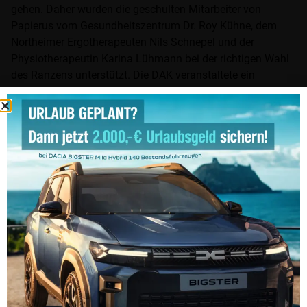
gehen. Daher wurden die geschulten Mitarbeiter von
Papierus vom Gesundheitszentrum Dr. Roy Kühne, dem
Northeimer Ergotherapeuten Nils Schnepel und der
Physiotherapeutin Karina Lühmann bei der richtigen Wahl
des Ranzens unterstützt. Die DAK veranstaltete ein
Gewinnspiel mit tollen Preisen.
Die Tanzschule von Kerstin Baufeldt aus Katlenburg war
ein weiterer Programmpunkt an diesem Tag. Die
„Jüngsten“ hatten ihre Premiere und führten zwei Tänze
auf. Begleitet von Eltern, Großeltern und Bekannten war es
ein besonderes Erlebnis für die Kinder vor einem großen
Publikum zu tanzen.
Die Eltern der Kinder der Kindertagesstätte St. Marien aus
Northeim sorgten mit einem reichhaltigen Kuchenbüfett für
die Verköstigung der Besucher.