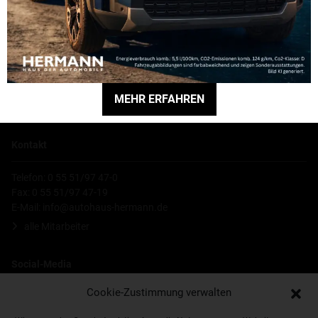
Hauptniederlassung
Hermann GmbH
Robert-Bosch-Straße 5
37154 Northeim
MEHR ERFAHREN
alle Standorte
Kontakt
Telefon: 0 55 51/97 47-0
Fax: 0 55 51/97 47-19
E-Mail:
info@autohaus-hermann.de
alle Mitarbeiter
Social-Media
Cookie-Zustimmung verwalten