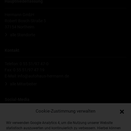
Hauptniederlassung
Hermann GmbH
Robert-Bosch-Straße 5
37154 Northeim
alle Standorte
Kontakt
Telefon: 0 55 51/97 47-0
Fax: 0 55 51/97 47-19
E-Mail:
info@autohaus-hermann.de
alle Mitarbeiter
Social-Media
Cookie-Zustimmung verwalten
Wir verwenden Google Analytics 4, um die Nutzung unserer Website
statistisch auszuwerten und kontinuierlich zu verbessern. Hierbei können