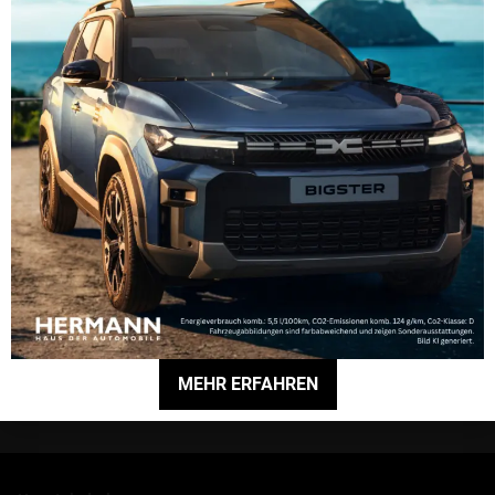
Am 01. März 2003 wurde Margret Ulma zur
Geschäftsführerin der Hermann Gruppe berufen. Durch
Ihren Scharfsinn und Ihre Zielstrebigkeit hat Margret Ulma
immer die passende Lösung zum Wohle des
Unternehmens und der Mitarbeiterinnen und Mitarbeiter
gefunden.
Heute führt sie gemeinsam mit den Geschäftsführern
Michael Zimbal, Steffen Dreßler und Daniel Gebhardt das
Unternehmen.
Der Jubilarin gratulierte Wolfgang Hermann im Namen des
Aufsichtsrats, der Geschäftsleitung und aller
Mitarbeiter/innen und wünschte ihr weiterhin viel Freude
MEHR ERFAHREN
und Schaffenskraft.