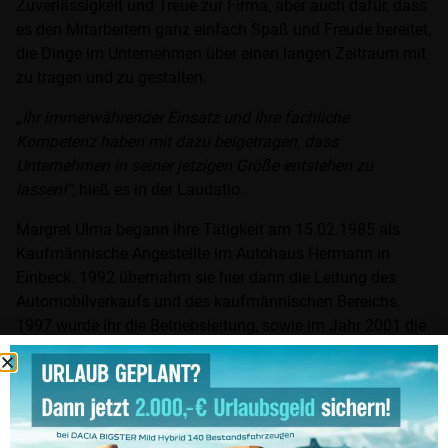
Zuverlässigkeit und Treue zur Firma, aber auch dafür, dass
es den Mitarbeitern ganz einfach Spaß und Freude bereitet,
die Dinge im Unternehmen über einen langen Zeitraum mit
zu tragen und zu gestalten.
„Ihr immerwährender Einsatz und Ihre fachliche
Kompetenz haben mit dazu beigetragen, dass
Unternehmen in seiner jetzigen Größe entstehen zu
lassen!“
, hieß es in der Laudatio.
Margret Ulma begann ihre Tätigkeit am 15.02.1985 als
Kaufmännische Angestellte im Autohaus Hermann in
Einbeck. 1992 übernahm sie hier dann die Leitung des
Automobilverkaufs und des kaufmännischen Bereichs.
1997 wurde ihr die Betriebsleitung, sowie im Jahr 2001 die
Handlungsvollmacht für den Einbecker Betrieb übertragen.
Für den 2001 neu errichteten Betrieb in Höxter übernahm
sie kommissarisch die Betriebsleitung und erhielt 2002 die
Handlungsvollmacht für den Höxteraner Betrieb.