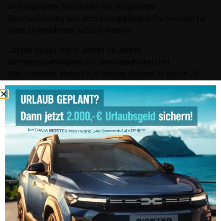
und engagierte Mitarbeiter mit langjähriger
Berufserfahrung und dem dazugehörigen Fachwissen für
jedes Unternehmen äußerst wertvoll.
Jürgen Quaas war in seinen 35 Jahren
Betriebszugehörigkeit als Servicetechniker und
Serviceberater ebenso wie Sascha Bachert in seinen 25
Jahren als Automobilverkäufer und Verkaufsleiter an
mehreren Standorten der Hermann GmbH im Einsatz.
Benjamin Bachler ist seit seiner Ausbildung zum
Automobilkaufmann und später als geprüfter
Automobilverkäufer am Standort Höxter tätig und wurde
für 20 Jahre geehrt.
Maria Grudzienski, Michael Arnemann und Uwe Fricke
wurden für 10 Jahre Betriebszugehörigkeit geehrt.
Den Jubilaren wünschte Michael Zimbal im Namen des
Aufsichtsrats, der Geschäftsleitung und aller Mitarbeiter
eine weiterhin erfolgreiche Zeit in unseren Autohäusern