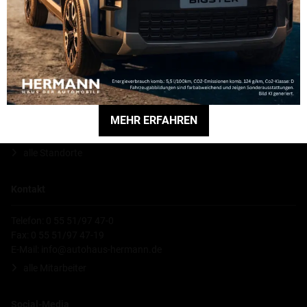
sowie alles Gute auch im privaten Bereich.
Hauptniederlassung
Hermann GmbH
MEHR ERFAHREN
Robert-Bosch-Straße 5
37154 Northeim
alle Standorte
Kontakt
Telefon: 0 55 51/97 47-0
Fax: 0 55 51/97 47-19
E-Mail:
info@autohaus-hermann.de
alle Mitarbeiter
Social-Media