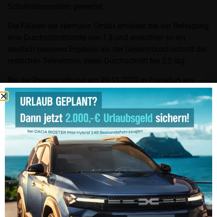
Schulnotensystem gewertet.
Die Filialen der Hermann GmbH erhielten bei der Befragung
eine Durchschnittsnote von 1,8 und erreichten so ein
deutlich besseres Ergebnis als der Gesamtdurchschnitt der
restlichen Teilnehmer, deren Durchschnitt bei 2,5 lag.
Bei der Preisverleihung am 29.11.2022 in Frankfurt am
Main erhielten drei der Hermann-Betriebe eine gesonderte
Auszeichnung.
Die Auszeichnungen nahmen stellvertretend für die
Unternehmensgruppe die Betriebsleiter Sascha Käding und
Marcus Weyrich sowie Geschäftsführer Daniel Gebhardt
entgegen. Letzterer betonte, dass die Auszeichnung und
das tolle Gesamtergebnis etwas sehr Besonderes sind, da
die Bewertung nicht durch eine externe Jury, sondern durch
die eigenen Mitarbeiter des Unternehmens vorgenommen
wurde.
Im Bild v.l.: Marcus Weyrich, Daniel Gebhardt, Sascha