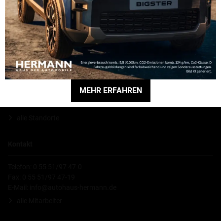
Käding
Hauptniederlassung
Hermann GmbH
MEHR ERFAHREN
Robert-Bosch-Straße 5
37154 Northeim
alle Standorte
Kontakt
Telefon: 0 55 51/97 47-0
Fax: 0 55 51/97 47-19
E-Mail:
info@autohaus-hermann.de
alle Mitarbeiter