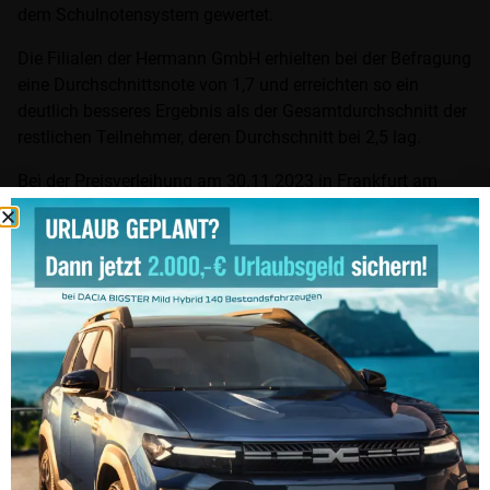
dem Schulnotensystem gewertet.
Die Filialen der Hermann GmbH erhielten bei der Befragung
eine Durchschnittsnote von 1,7 und erreichten so ein
deutlich besseres Ergebnis als der Gesamtdurchschnitt der
restlichen Teilnehmer, deren Durchschnitt bei 2,5 lag.
Bei der Preisverleihung am 30.11.2023 in Frankfurt am
Main erhielten drei der Hermann-Betriebe eine gesonderte
Auszeichnung. Die Filialen Goslar, Mühlhausen und
Northeim erreichten jeweils einen Platz unter den Top 10.
Die Auszeichnungen nahmen stellvertretend für die
Unternehmensgruppe die Geschäftsführer Michael Zimbal
Northeim, Daniel Gebhardt Goslar, sowie Betriebsleiter
Sascha Käding Mühlhausen entgegen. Michael Zimbal
betonte, dass die erneuten Auszeichnungen für Goslar und
Mühlhausen und das tolle Gesamtergebnis etwas sehr
Besonderes sind, da die Bewertung nicht durch eine externe
Jury, sondern durch die eigenen Mitarbeiter des