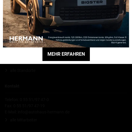
Unternehmens vorgenommen wurde.
Hauptniederlassung
Hermann GmbH
MEHR ERFAHREN
Robert-Bosch-Straße 5
37154 Northeim
alle Standorte
Kontakt
Telefon: 0 55 51/97 47-0
Fax: 0 55 51/97 47-19
E-Mail:
info@autohaus-hermann.de
alle Mitarbeiter