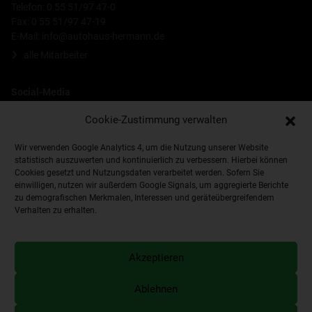
Telefon: 0 55 51/97 47-0
Fax: 0 55 51/97 47-19
E-Mail:
info@autohaus-hermann.de
alle Mitarbeiter
Social-Media
Cookie-Zustimmung verwalten
Wir verwenden Google Analytics 4, um die Nutzung unserer Website
statistisch auszuwerten und kontinuierlich zu verbessern. Hierbei können
Cookies gesetzt und Nutzungsdaten verarbeitet werden. Sofern Sie
einwilligen, nutzen wir außerdem Google Signals, um aggregierte Berichte
zu demografischen Merkmalen, Interessen und geräteübergreifendem
Verhalten zu erhalten.
Impressum
Datenschutzerklärung
Händlerlogin
Cookie-Richtlinie (EU)
Akzeptieren
interne Meldestelle
Erklärung zur Barrierefreiheit
Ablehnen