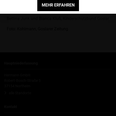
MEHR ERFAHREN
Bildunterschrift: Christian Kletke, Centerleiter Ford
Hermann Goslar / Daniel Gebhardt, GF
Bettina Junk und Bianca Kluß, Kinderschutzbund Goslar
Foto: Kohlmann, Goslarer Zeitung
Hauptniederlassung
Hermann GmbH
Robert-Bosch-Straße 5
37154 Northeim
alle Standorte
Kontakt