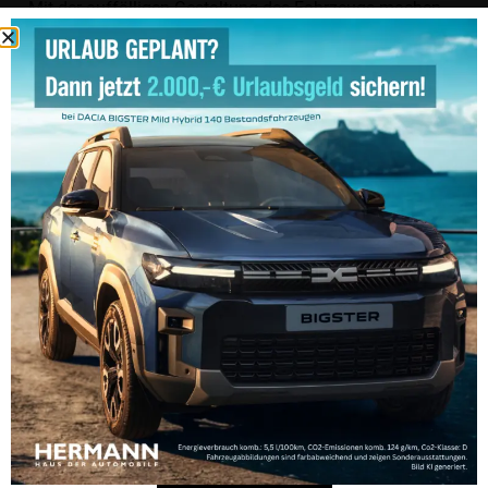
Mit der auffälligen Gestaltung des Fahrzeugs machen
wir zudem gemeinsam die wichtige Arbeit des
Kinderschutzbundes sichtbar und setzen zugleich
ein
Zeichen für nachhaltige Mobilität und soziales
Engagement
in unserer Region.
Wir wünschen dem Kinderschutzbund allzeit gute Fahrt
und danken Ihnen, für Ihren täglichen Einsatz!