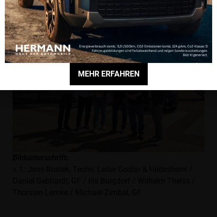
MEHR ERFAHREN
Bildunterschrift:
v. l.: Jens Rostek, Techn. Leiter Goslar & Hildesheim /
Daniel Gebhardt, GF / Iris Burgdorf / Wilhelm Theiss /
Thorsten Lemke / Michael Zimbal, GF