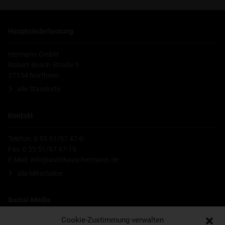
Hauptniederlassung
Hermann GmbH
Robert-Bosch-Straße 5
37154 Northeim
alle Standorte
Kontakt
Telefon: 0 55 51/97 47-0
Fax: 0 55 51/97 47-19
E-Mail:
info@autohaus-hermann.de
alle Mitarbeiter
Social-Media
Cookie-Zustimmung verwalten