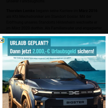
unserer Fahrzeugflotte.
Thorsten Lemke
begann seine Karriere im
März 2016
als Kfz‑Mechatroniker am Standort Goslar. Mit der
Eröffnung unseres Standorts Hildesheim wechselte er
im März 2020 dorthin. Als Familienvater und engagierter
Mitarbeiter ist ihm persönliche Weiterentwicklung
besonders wichtig. Die Rückkehr nach Hildesheim –
heute als
Serviceberater
– war für ihn eine bewusste
und erfolgreiche Entscheidung.
„
Mitarbeitende wie Iris Burgdorf, Wilhelm Theiss und
Thorsten Lemke sind das Fundament unseres Erfolgs.
Ihr Engagement, ihre Loyalität und ihre
Fachkompetenz prägen unser Unternehmen seit vielen
Jahren
“, betonte Michael Zimbal in seiner Ansprache.
Wir danken unseren Jubilierenden herzlich und
wünschen ihnen weiterhin alles Gute sowie viel Erfolg –
beruflich wie privat.