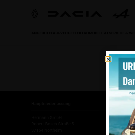
ANGEBOTE
FAHRZEUGE
ELEKTROMOBILITÄT
SERVICE & W
Hauptniederlassung
Ko
Hermann GmbH
Tel
Robert-Bosch-Straße 5
Fax
37154 Northeim
E-M