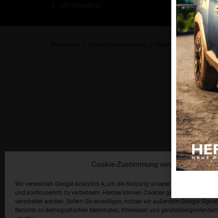
alle Standorte
Impressum
Datenschutzerklärung
Händlerlogin
Cookie-R
Cookie-Zustimmung verwalten
Wir verwenden Google Analytics 4, um die Nutzung unserer Website statistis
und kontinuierlich zu verbessern. Hierbei können Cookies gesetzt und Nutzu
verarbeitet werden. Sofern Sie einwilligen, nutzen wir außerdem Google Signal
Berichte zu demografischen Merkmalen, Interessen und geräteübergreifendem