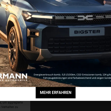
alle Mitarbeiter
ichtlinie (EU)
interne Meldestelle
Erklärung zur Barrierefreiheit
MEHR ERFAHREN
ch auszuwerten
ngsdaten
s, um aggregierte
 Verhalten zu