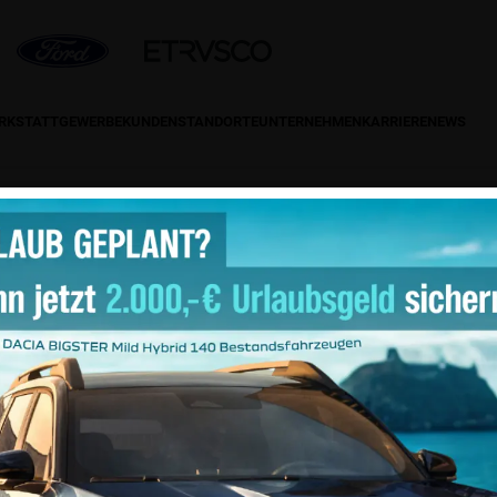
ERKSTATT
GEWERBEKUNDEN
STANDORTE
UNTERNEHMEN
KARRIERE
NEWS
ntakt
Social-Media
efon: 0 55 51/97 47-0
: 0 55 51/97 47-19
ail:
info@autohaus-hermann.de