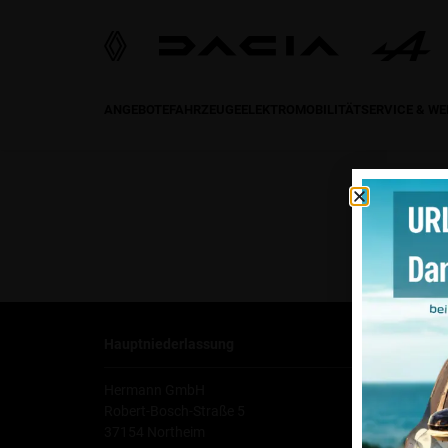
ANGEBOTE
FAHRZEUGE
ELEKTROMOBILITÄT
SERVICE & W
Hauptniederlassung
Ko
Hermann GmbH
Tel
Robert-Bosch-Straße 5
Fax
37154 Northeim
E-M