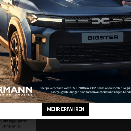
alle Mitarbeiter
ichtlinie (EU)
interne Meldestelle
Erklärung zur Barrierefreiheit
MEHR ERFAHREN
ch auszuwerten
ngsdaten
s, um aggregierte
 Verhalten zu