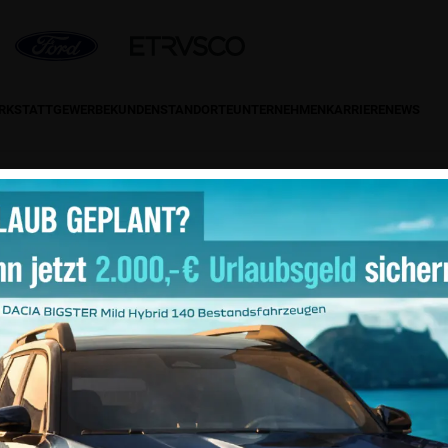
ERKSTATT
GEWERBEKUNDEN
STANDORTE
UNTERNEHMEN
KARRIERE
NEWS
ntakt
Social-Media
efon: 0 55 51/97 47-0
: 0 55 51/97 47-19
ail:
info@autohaus-hermann.de