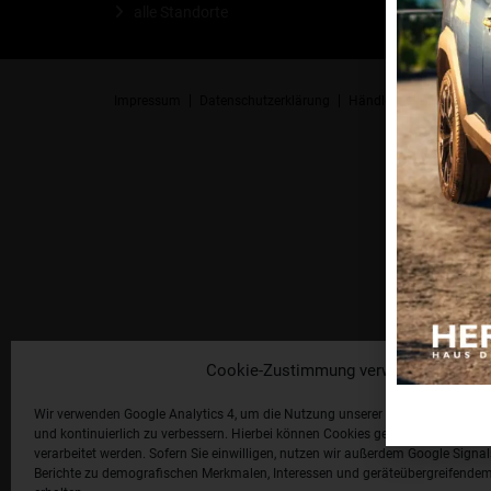
alle Standorte
Impressum
Datenschutzerklärung
Händlerlogin
Cookie-R
Cookie-Zustimmung verwalten
Wir verwenden Google Analytics 4, um die Nutzung unserer Website statistis
und kontinuierlich zu verbessern. Hierbei können Cookies gesetzt und Nutzu
verarbeitet werden. Sofern Sie einwilligen, nutzen wir außerdem Google Signal
Berichte zu demografischen Merkmalen, Interessen und geräteübergreifendem