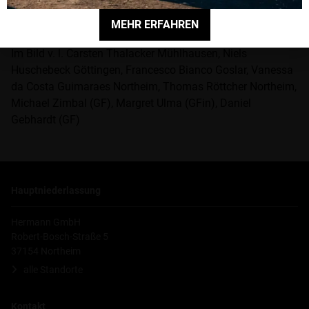
Mitarbeiter/innen eine weiterhin erfolgreiche Zeit in den
MEHR ERFAHREN
Autohäusern sowie alles Gute auch im privaten Bereich.
Im Bild v. l. Carsten Thalacker Mühlhausen, Niels
Huschebeck Göttingen, Francesco Bianco Goslar, Vanessa
da Costa Guimaraes Northeim, Thomas Röttcher Northeim,
Michael Zimbal (GF), Margret Ulma (GFin), Daniel
Gebhardt (GF)
Hauptniederlassung
Hermann GmbH
Robert-Bosch-Straße 5
37154 Northeim
alle Standorte
Kontakt