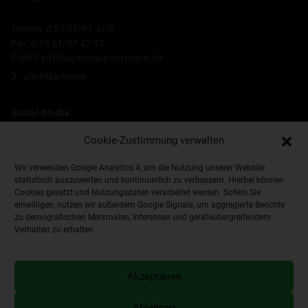
Telefon: 0 55 51/97 47-0
Fax: 0 55 51/97 47-19
E-Mail:
info@autohaus-hermann.de
alle Mitarbeiter
Social-Media
Cookie-Zustimmung verwalten
Wir verwenden Google Analytics 4, um die Nutzung unserer Website
statistisch auszuwerten und kontinuierlich zu verbessern. Hierbei können
Cookies gesetzt und Nutzungsdaten verarbeitet werden. Sofern Sie
einwilligen, nutzen wir außerdem Google Signals, um aggregierte Berichte
zu demografischen Merkmalen, Interessen und geräteübergreifendem
Verhalten zu erhalten.
Impressum
Datenschutzerklärung
Händlerlogin
Cookie-Richtlinie (EU)
Akzeptieren
interne Meldestelle
Erklärung zur Barrierefreiheit
Ablehnen