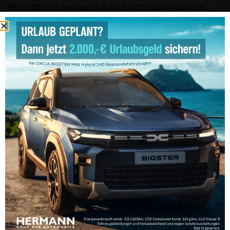
Renaultbetrieb wechselte er nach Göttingen in den neu
errichteten Renault/Dacia Betrieb. Heute leitet er das
kompletten Teile & Zubehörwesen in diesem Haus.
Vanessa da Costa Guimaraes ist seit 15 Jahren bei der
Hermann GmbH in Northeim. Im Renault/Dacia-Betreib war
sie seit 2008 die Empfangsleitung und Ansprechpartnerin
für alle Fragen rund um den ADAC tätig. Heute arbeitet sie
in der Buchhaltung und in der Disposition des
Unternehmens.
Carsten Thalacker ist ebenfalls 15 Jahre in der Hermann
GmbH tätig. Hier leitet er das Teile & Zubehörwesen in
Mühlhausen.
Francesco Bianco ist 10 Jahre in der Hermann GmbH
Goslar tätig. Er begann seine Tätigkeit im Renault/Dacia
Betrieb. Anschließend wechselte er in den Fordbetrieb und
ist dort als Werkstattleiter tätig.
Den Jubilaren wünschte Michael Zimbal im Namen des
Aufsichtsrats, der Geschäftsleitung und aller