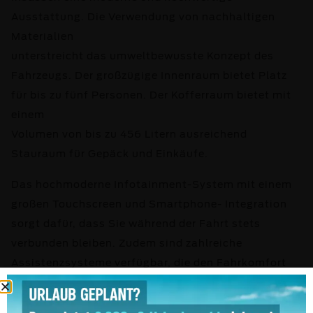
Ausstattung. Die Verwendung von nachhaltigen
Materialien
unterstreicht das umweltbewusste Konzept des
Fahrzeugs. Der großzügige Innenraum bietet Platz
für bis zu fünf Personen. Der Kofferraum bietet mit
einem
Volumen von bis zu 456 Litern ausreichend
Stauraum für Gepäck und Einkäufe.
Das hochmoderne Infotainment-System mit einem
großen Touchscreen und Smartphone- Integration
sorgt dafür, dass Sie während der Fahrt stets
verbunden bleiben. Zudem sind zahlreiche
Assistenzsysteme verfügbar, die den Fahrkomfort
und die Sicherheit erhöhen. Hierzu zählen z.B. eine
adaptive Geschwindigkeitsregelung,