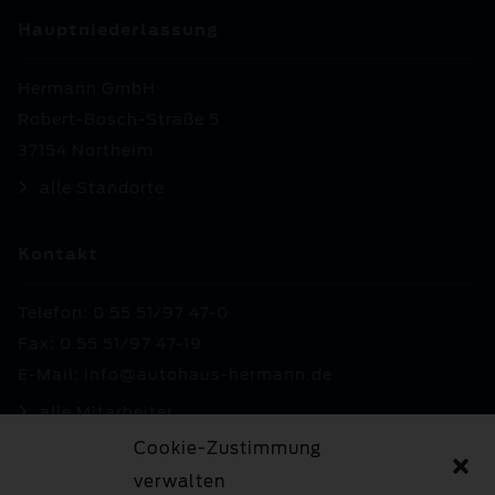
Hauptniederlassung
Hermann GmbH
Robert-Bosch-Straße 5
37154 Northeim
alle Standorte
Kontakt
Telefon: 0 55 51/97 47-0
Fax: 0 55 51/97 47-19
E-Mail:
info@autohaus-hermann.de
alle Mitarbeiter
Cookie-Zustimmung
Social-Media
verwalten