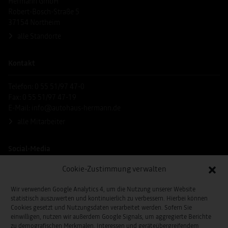
Hermann GmbH
Robert-Bosch-Straße 5
37154 Northeim
alle Standorte
Kontakt
Telefon: 0 55 51/97 47-0
Fax: 0 55 51/97 47-19
E-Mail:
info@autohaus-hermann.de
alle Mitarbeiter
Social-Media
Cookie-Zustimmung verwalten
Wir verwenden Google Analytics 4, um die Nutzung unserer Website
statistisch auszuwerten und kontinuierlich zu verbessern. Hierbei können
Cookies gesetzt und Nutzungsdaten verarbeitet werden. Sofern Sie
einwilligen, nutzen wir außerdem Google Signals, um aggregierte Berichte
zu demografischen Merkmalen, Interessen und geräteübergreifendem