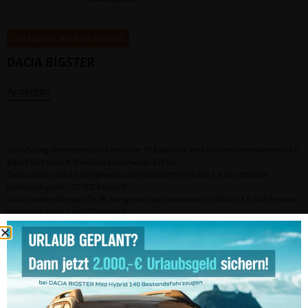
verfügbar als Full-Hybrid
DACIA BIGSTER
Anzeigen
Dacia Spring: Stromverbrauch kombiniert: 13,8 kWh/100 km; CO2-Emissionen kombiniert: 0
g/km, CO2-Klasse: A , Elektrische Reichweite: 225 km
Dacia Sandero SCe 65: Energieverbrauch kombiniert (l/100 km): 5,3; CO2-Emission
kombiniert (g/km): 120; CO2-Klasse: D.
Dacia Sandero Stepway TCe 90: Energieverbrauch kombiniert (l/100 km): 5,5; CO2-Emission
kombiniert (g/km): 126; CO2-Klasse: D
Dacia Jogger ECO-G 100 5-Sitzer: Energieverbrauch kombiniert (l/100 km): 7,7 (6,0); CO2-
Emission kombiniert (g/km): 118 (135); CO2-Klasse: D (D)
Dacia Duster HYBRID 140: Energieverbrauch kombiniert (l/100 km): 5,0; CO2-Emission
kombiniert (g/km): 114; CO2-Klasse: C
Dacia Bigster TCe 140: Energieverbrauch kombiniert (l/100 km): 5,5; CO2-Emission
kombiniert (g/km): 124; CO2-Klasse: D.