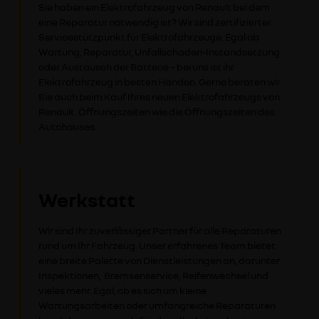
Sie haben ein Elektrofahrzeug von Renault bei dem
eine Reparatur notwendig ist? Wir sind zertifizierter
Servicestützpunkt für Elektrofahrzeuge. Egal ob
Wartung, Reparatur, Unfallschaden-Instandsetzung
oder Austausch der Batterie – bei uns ist ihr
Elektrofahrzeug in besten Händen. Gerne beraten wir
Sie auch beim Kauf Ihres neuen Elektrofahrzeugs von
Renault. Öffnungszeiten wie die Öffnungszeiten des
Autohauses.
Werkstatt
Wir sind Ihr zuverlässiger Partner für alle Reparaturen
rund um Ihr Fahrzeug. Unser erfahrenes Team bietet
eine breite Palette von Dienstleistungen an, darunter
Inspektionen, Bremsenservice, Reifenwechsel und
vieles mehr. Egal, ob es sich um kleine
Wartungsarbeiten oder umfangreiche Reparaturen