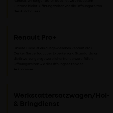
handelt, wir sorgen dafür, dass Ihr Auto in bestem
Zustand bleibt. Öffnungszeiten wie die Öffnungszeiten
des Autohauses.
Renault Pro+
Unsere Filiale ist ein ausgewiesenes Renault Pro+
Center. Sie verfügt über Experten und Standards, um
die Erwartungen gewerblicher Kunden zu erfüllen.
Öffnungszeiten wie die Öffnungszeiten des
Autohauses.
Werkstattersatzwagen/Hol-
& Bringdienst