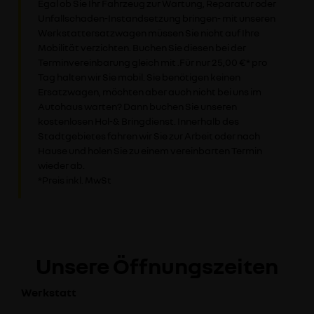
Egal ob Sie Ihr Fahrzeug zur Wartung, Reparatur oder
Unfallschaden-Instandsetzung bringen- mit unseren
Werkstattersatzwagen müssen Sie nicht auf Ihre
Mobilität verzichten. Buchen Sie diesen bei der
Terminvereinbarung gleich mit .Für nur 25,00 €* pro
Tag halten wir Sie mobil. Sie benötigen keinen
Ersatzwagen, möchten aber auch nicht bei uns im
Autohaus warten? Dann buchen Sie unseren
kostenlosen Hol-& Bringdienst. Innerhalb des
Stadtgebietes fahren wir Sie zur Arbeit oder nach
Hause und holen Sie zu einem vereinbarten Termin
wieder ab.
*Preis inkl. MwSt
Unsere Öffnungszeiten
Werkstatt