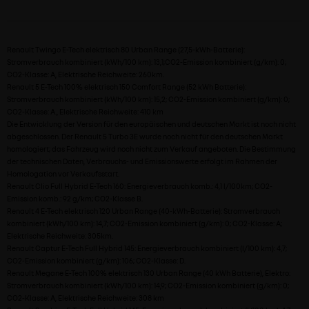
Renault Twingo E-Tech elektrisch 80 Urban Range (27,5-kWh-Batterie):
Stromverbrauch kombiniert (kWh/100 km): 13,1;CO2-Emission kombiniert (g/km): 0;
CO2-Klasse: A, Elektrische Reichweite: 260km.
Renault 5 E-Tech 100% elektrisch 150 Comfort Range (52 kWh Batterie):
Stromverbrauch kombiniert (kWh/100 km): 15,2; CO2-Emission kombiniert (g/km): 0;
CO2-Klasse: A., Elektrische Reichweite: 410 km
Die Entwicklung der Version für den europäischen und deutschen Markt ist noch nicht
abgeschlossen. Der Renault 5 Turbo 3E wurde noch nicht für den deutschen Markt
homologiert; das Fahrzeug wird noch nicht zum Verkauf angeboten. Die Bestimmung
der technischen Daten, Verbrauchs- und Emissionswerte erfolgt im Rahmen der
Homologation vor Verkaufsstart.
Renault Clio Full Hybrid E-Tech 160: Energieverbrauch komb.: 4,1 l/100km; CO2-
Emission komb.: 92 g/km; CO2-Klasse B.
Renault 4 E-Tech elektrisch 120 Urban Range (40-kWh-Batterie): Stromverbrauch
kombiniert (kWh/100 km): 14,7; CO2-Emission kombiniert (g/km): 0; CO2-Klasse: A;
Elektrische Reichweite: 305km.
Renault Captur E-Tech Full Hybrid 145: Energieverbrauch kombiniert (l/100 km): 4,7;
CO2-Emission kombiniert (g/km): 106; CO2-Klasse: D.
Renault Megane E-Tech 100% elektrisch 130 Urban Range (40 kWh Batterie), Elektro:
Stromverbrauch kombiniert (kWh/100 km): 14,9; CO2-Emission kombiniert (g/km): 0;
CO2-Klasse: A, Elektrische Reichweite: 308 km