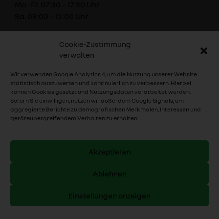
Mo.-Fr. 07:30 – 17:30 Uhr
Sa. 08:00 – 12:00 Uhr
Teile und Zubehör
Cookie-Zustimmung
verwalten
Mo.-Fr. 08:00 – 17:00 Uhr
Sa. 08:00 – 12:00 Uhr
Wir verwenden Google Analytics 4, um die Nutzung unserer Website
statistisch auszuwerten und kontinuierlich zu verbessern. Hierbei
Verkauf
können Cookies gesetzt und Nutzungsdaten verarbeitet werden.
Sofern Sie einwilligen, nutzen wir außerdem Google Signals, um
Mo.-Fr. 08:00 – 18:00 Uhr
aggregierte Berichte zu demografischen Merkmalen, Interessen und
Sa. 09:00 – 13:00 Uhr
geräteübergreifendem Verhalten zu erhalten.
Akzeptieren
Hauptniederlassung
Ablehnen
Hermann GmbH
Einstellungen anzeigen
Robert-Bosch-Straße 5
37154 Northeim