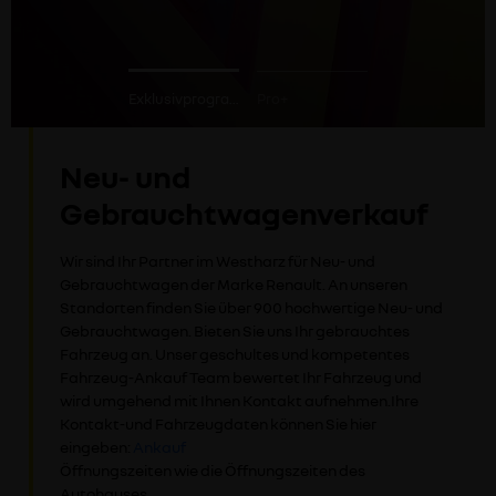
Exklusivprogramme
Pro+
Neu- und
Gebrauchtwagenverkauf
Wir sind Ihr Partner im Westharz für Neu- und
Gebrauchtwagen der Marke Renault. An unseren
Standorten finden Sie über 900 hochwertige Neu- und
Gebrauchtwagen. Bieten Sie uns Ihr gebrauchtes
Fahrzeug an. Unser geschultes und kompetentes
Fahrzeug-Ankauf Team bewertet Ihr Fahrzeug und
wird umgehend mit Ihnen Kontakt aufnehmen.Ihre
Kontakt-und Fahrzeugdaten können Sie hier
eingeben:
Ankauf
Öffnungszeiten wie die Öffnungszeiten des
Autohauses.