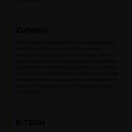
Zubehör
Sie brauchen eine Dachbox für den nächsten Urlaub?
Einen Fahrradträger und die dafür passende
Anhängerkupplung? Dies sind nur einige der vielen
Zubehörteile, die wir für Sie parat haben! Egal welches
Zubehör Sie für Ihr Fahrzeug wünschen – wir kümmern
uns nicht nur um die Beschaffung sondern auch um die
Montage. Sprechen Sie uns gerne an, wir helfen Ihnen
weiter. Öffnungszeiten wie die Öffnungszeiten des
Autohauses.
E-TECH