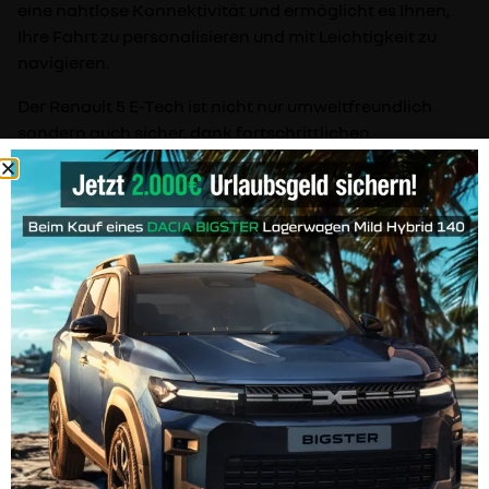
eine nahtlose Konnektivität und ermöglicht es Ihnen,
Ihre Fahrt zu personalisieren und mit Leichtigkeit zu
navigieren.
Der Renault 5 E-Tech ist nicht nur umweltfreundlich
sondern auch sicher, dank fortschrittlichen
Sicherheitsfunktionen, die Ihnen ein beruhigendes
Fahrerlebnis bieten. Der Renault 5 E-Tech ist ein
Elektrofahrzeug, welches Stil, Leistung und
Nachhaltigkeit vereint.
Interesse geweckt?!
Melden Sie sich noch heute bei uns und vereinbaren Sie
eine Probefahrt, um den Renault 5 E-Tech persönlich
kennen zu lernen.
Fahrzeugbeschreibung enthält KI-generierten Inhalt