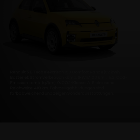
Renault 5 E-Tech elektrisch 150 Comfort Range (52 kWh
Batterie): Stromverbrauch komb. (kWh/100 km): 15,2; CO2-
Emission komb. (g/km): 0; CO2-Klasse: A. Elektrische
Reichweite: 410 km. Fahrzeugabbildungen sind
farbabweichend und zeigen Sonderausstattungen.