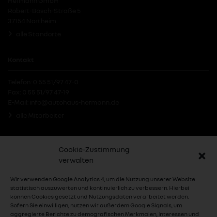
Hermann GmbH
Robert-Bosch-Straße 5
37154 Northeim
alle Standorte
Kontakt
Telefon: 0 55 51/97 47-0
Fax: 0 55 51/97 47-19
E-Mail:
info@autohaus-hermann.de
alle Mitarbeiter
Social-Media
Cookie-Zustimmung
verwalten
Wir verwenden Google Analytics 4, um die Nutzung unserer Website
statistisch auszuwerten und kontinuierlich zu verbessern. Hierbei
können Cookies gesetzt und Nutzungsdaten verarbeitet werden.
Sofern Sie einwilligen, nutzen wir außerdem Google Signals, um
aggregierte Berichte zu demografischen Merkmalen, Interessen und