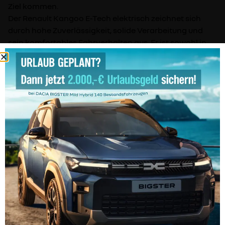
Ziel kommen.
Der Renault Kangoo E-Tech elektrisch zeichnet sich
durch hohe Zuverlässigkeit, solide Verarbeitung und
sein komfortables Fahrverhalten aus. Er ist sowohl in
der Stadt als auch auf längeren Strecken angenehm zu
fahren und bietet eine gute Übersichtlichkeit.
Interesse geweckt?!
Melden Sie sich noch heute bei uns und vereinbaren Sie
ein Probefahrt um den Renault Kangoo E-Tech
elektrisch persönlich kennen zu lernen.
Fahrzeugbeschreibung enthält KI-generierten Inhalt