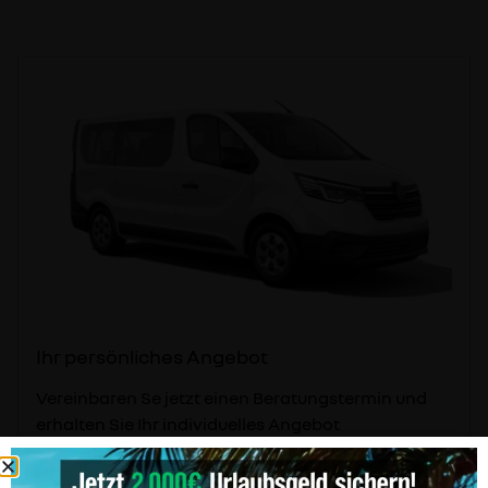
Ihr persönliches Angebot
Vereinbaren Se jetzt einen Beratungstermin und
erhalten Sie Ihr individuelles Angebot
STANDORTE