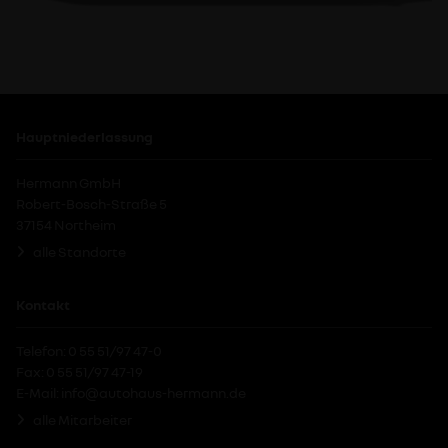
Hauptniederlassung
Hermann GmbH
Robert-Bosch-Straße 5
37154 Northeim
alle Standorte
Kontakt
Telefon: 0 55 51/97 47-0
Fax: 0 55 51/97 47-19
E-Mail:
info@autohaus-hermann.de
alle Mitarbeiter