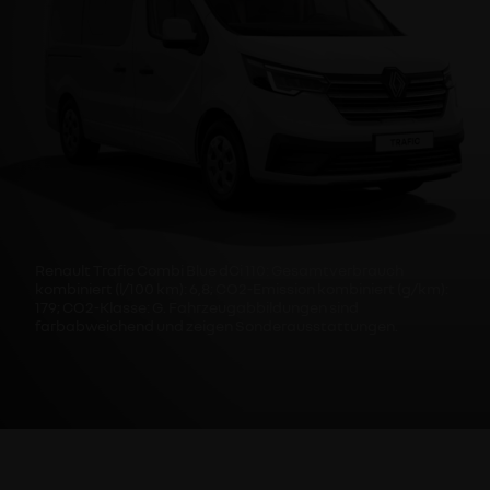
Renault Trafic Combi Blue dCi 110: Gesamtverbrauch
kombiniert (l/100 km): 6,8; CO2-Emission kombiniert (g/km):
179; CO2-Klasse: G. Fahrzeugabbildungen sind
farbabweichend und zeigen Sonderausstattungen.