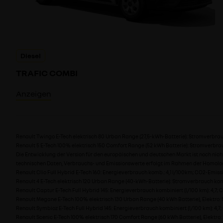
Diesel
TRAFIC COMBI
Anzeigen
Renault Twingo E-Tech elektrisch 80 Urban Range (27,5-kWh-Batterie): Stromverbrauc
Renault 5 E-Tech 100% elektrisch 150 Comfort Range (52 kWh Batterie): Stromverbrau
Die Entwicklung der Version für den europäischen und deutschen Markt ist noch nic
technischen Daten, Verbrauchs- und Emissionswerte erfolgt im Rahmen der Homolog
Renault Clio Full Hybrid E-Tech 160: Energieverbrauch komb.: 4,1 l/100km; CO2-Emis
Renault 4 E-Tech elektrisch 120 Urban Range (40-kWh-Batterie): Stromverbrauch komb
Renault Captur E-Tech Full Hybrid 145: Energieverbrauch kombiniert (l/100 km): 4,7; 
Renault Megane E-Tech 100% elektrisch 130 Urban Range (40 kWh Batterie), Elektro: 
Renault Symbioz E-Tech Full Hybrid 145: Energieverbrauch kombiniert (l/100 km): 4,7
Renault Scenic E-Tech 100% elektrisch 170 Comfort Range (60 kWh Batterie), Elektro: