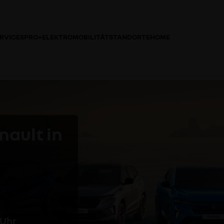
RVICES
PRO+
ELEKTROMOBILITÄT
STANDORTE
HOME
ault in
 Uhr