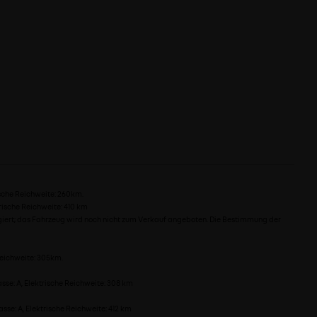
ische Reichweite: 260km.
rische Reichweite: 410 km
ogiert; das Fahrzeug wird noch nicht zum Verkauf angeboten. Die Bestimmung der
Reichweite: 305km.
sse: A, Elektrische Reichweite: 308 km
sse: A, Elektrische Reichweite: 412 km