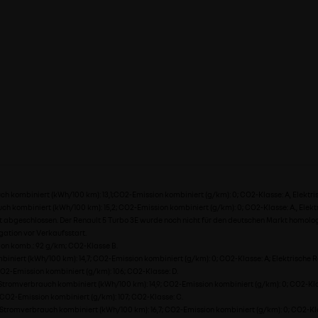
h kombiniert (kWh/100 km): 13,1;CO2-Emission kombiniert (g/km): 0; CO2-Klasse: A, Elektr
ch kombiniert (kWh/100 km): 15,2; CO2-Emission kombiniert (g/km): 0; CO2-Klasse: A., Elekt
ht abgeschlossen. Der Renault 5 Turbo 3E wurde noch nicht für den deutschen Markt homol
ation vor Verkaufsstart.
sion komb.: 92 g/km; CO2-Klasse B.
iniert (kWh/100 km): 14,7; CO2-Emission kombiniert (g/km): 0; CO2-Klasse: A; Elektrische 
CO2-Emission kombiniert (g/km): 106; CO2-Klasse: D.
Stromverbrauch kombiniert (kWh/100 km): 14,9; CO2-Emission kombiniert (g/km): 0; CO2-Kla
; CO2-Emission kombiniert (g/km): 107; CO2-Klasse: C.
 Stromverbrauch kombiniert (kWh/100 km): 16,7; CO2-Emission kombiniert (g/km): 0; CO2-Kla