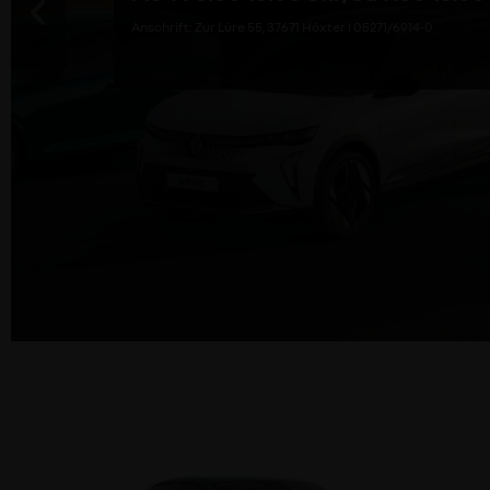
Anschrift: Zur Lüre 55, 37671 Höxter I 05271/6914-0