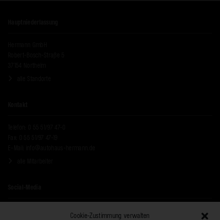
Alternative:
Hauptniederlassung
Hermann GmbH
Robert-Bosch-Straße 5
37154 Northeim
alle Standorte
Kontakt
Telefon: 0 55 51/97 47-0
Fax: 0 55 51/97 47-19
E-Mail:
info@autohaus-hermann.de
alle Mitarbeiter
Social-Media
Cookie-Zustimmung verwalten