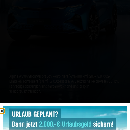
Alpine A390: Stromverbrauch kombiniert (kWh/100 km): 20,7-18,9; CO2-
Emission kombiniert (g/km): 0; CO2-Klasse: A; Elektrische Reichweite: 551 km.
Fahrzeugabbildungen sind farbabweichend und zeigen
Sonderausstattungen.
Service-Termin Online