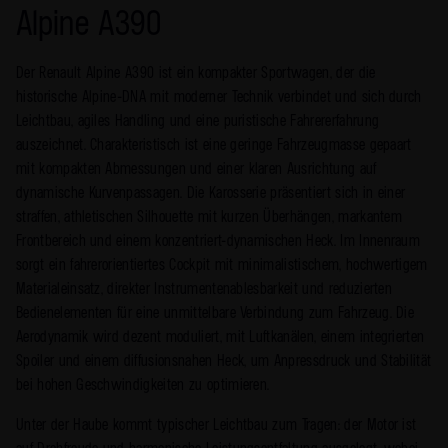
Alpine A390
Der Renault Alpine A390 ist ein kompakter Sportwagen, der die
historische Alpine-DNA mit moderner Technik verbindet und sich durch
Leichtbau, agiles Handling und eine puristische Fahrererfahrung
auszeichnet. Charakteristisch ist eine geringe Fahrzeugmasse gepaart
mit kompakten Abmessungen und einer klaren Ausrichtung auf
dynamische Kurvenpassagen. Die Karosserie präsentiert sich in einer
straffen, athletischen Silhouette mit kurzen Überhängen, markantem
Frontbereich und einem konzentriert-dynamischen Heck. Im Innenraum
sorgt ein fahrerorientiertes Cockpit mit minimalistischem, hochwertigem
Materialeinsatz, direkter Instrumentenablesbarkeit und reduzierten
Bedienelementen für eine unmittelbare Verbindung zum Fahrzeug. Die
Aerodynamik wird dezent moduliert, mit Luftkanälen, einem integrierten
Spoiler und einem diffusionsnahen Heck, um Anpressdruck und Stabilität
bei hohen Geschwindigkeiten zu optimieren.
Unter der Haube kommt typischer Leichtbau zum Tragen: der Motor ist