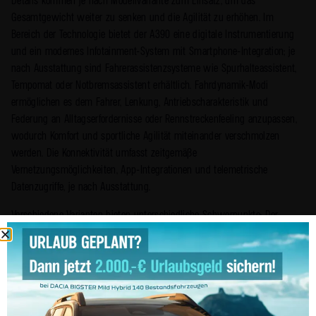
Details kommen je nach Modellvariante zum Einsatz, um das
Gesamtgewicht weiter zu senken und die Agilität zu erhöhen. Im
Bereich der Technologie bietet der A390 eine digitale Instrumentierung
und ein modernes Infotainment-System mit Smartphone-Integration; je
nach Ausstattung sind Fahrerassistenzsysteme wie Spurhalteassistent,
Tempomat oder Notbremsassistent erhältlich. Fahrdynamik-Modi
ermöglichen es dem Fahrer, Lenkung, Antriebscharakteristik und
Federung an Alltagserfordernisse oder Rennstreckenfeeling anzupassen,
wodurch Komfort und sportliche Agilität miteinander verschmolzen
werden. Die Konnektivität umfasst zeitgemäße
Vernetzungsmöglichkeiten, App-Integrationen und te­lemetrische
Datenzugriffe, je nach Ausstattung.
Verschiedene Varianten bieten unterschiedliche Schwerpunkte: Der
Alpine A390 Pure setzt auf maximale Leichtbau-Direktheit mit
reduziertem Innenraum und minimalistischem Komfort, während höher
gestufte Versionen durch sportlich abgestimmte Fahrwerke, sportliche
Sitze sowie optionale Leichtmetallräder, Karbon-Details oder spezielle
Fahrdynamik-Pakete punkten. In der Karosserie- und Innenausstattung