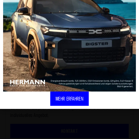
finden sich häufig Kontraste wie Karbonakzente, markante
Farbkombinationen und premium-sportliche Details; je nach Paket
können auch Recaro- oder vergleichbare Schalensitze integriert sein.
Beschreibung enthält KI-generierten Text
Ihr persönliches Angebot
MEHR ERFAHREN
Vereinbaren Sie jetzt einen Beratungstermin und erhalten Sie Ihr
individuelles Angebot.
KONTAKT