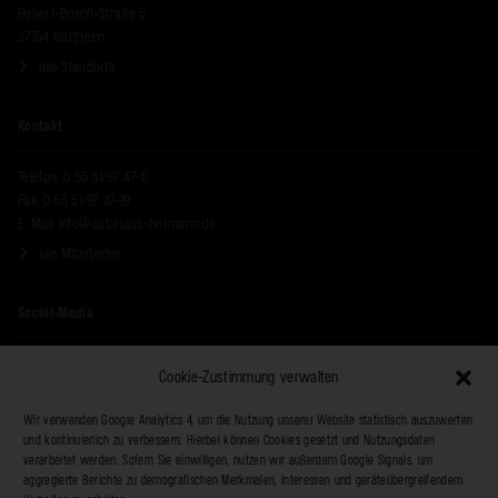
Robert-Bosch-Straße 5
37154 Northeim
alle Standorte
Kontakt
Telefon: 0 55 51/97 47-0
Fax: 0 55 51/97 47-19
E-Mail:
info@autohaus-hermann.de
alle Mitarbeiter
Social-Media
Cookie-Zustimmung verwalten
Wir verwenden Google Analytics 4, um die Nutzung unserer Website statistisch auszuwerten
und kontinuierlich zu verbessern. Hierbei können Cookies gesetzt und Nutzungsdaten
verarbeitet werden. Sofern Sie einwilligen, nutzen wir außerdem Google Signals, um
aggregierte Berichte zu demografischen Merkmalen, Interessen und geräteübergreifendem