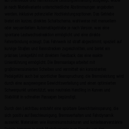
auf Drehfreude und harmonische Leistungsentfaltung ausgelegt, wobei
je nach Modellvariante unterschiedliche Abstimmungen angeboten
werden, inklusive potenzieller Hochleistungsoptionen. Das Getriebe
bietet ein kurzes, direktes Schaltschema, wahlweise mit manuellem
oder sequentiellem Automatikgetriebe je nach Version, was eine
spontane Lastwechselreaktion ermöglicht und eine direkte
Fahrerbindung erzeugt. Das Fahrwerk ist straff abgestimmt, speziell auf
kurvige Straßen und Rennstrecken zugeschnitten, und bietet ein
präzises Lenkgefühl mit direktem Feedback, das eine exakte
Linienführung ermöglicht. Die Bremsanlage arbeitet mit
großdimensionierten Scheiben und vermittelt ein konsistentes
Pedalgefühl auch bei sportlicher Beanspruchung; die Bremsleistung wird
durch eine ausgewogene Gewichtsverteilung und einen optimierten
Schwerpunkt unterstützt, was neutrales Handling in Kurven und
Stabilität in schnellen Passagen begünstigt.
Durch den Leichtbau entsteht eine spürbare Gewichtseinsparung, die
sich positiv auf Beschleunigung, Bremsverhalten und Fahrdynamik
auswirkt. Materialien wie Aluminiumstrukturen und kohlefaserverstärkte