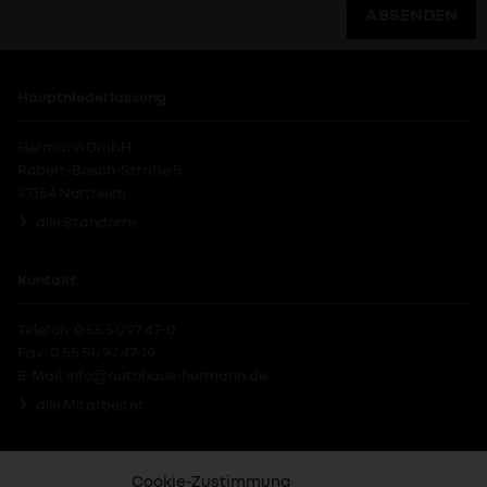
Alternative:
Hauptniederlassung
Hermann GmbH
Robert-Bosch-Straße 5
37154 Northeim
alle Standorte
Kontakt
Telefon: 0 55 51/97 47-0
Fax: 0 55 51/97 47-19
E-Mail:
info@autohaus-hermann.de
alle Mitarbeiter
Social-Media
Cookie-Zustimmung